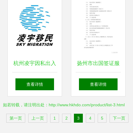
南
杭州凌宇因私出入
扬州市出国签证服
境服务 专业引领，
务中心 专业代办因
查看详情
查看详情
助您无忧跨境之旅
私赴日，全方位中
如若转载，请注明出处：http://www.hkhdo.com/product/list-3.html
介服务
第一页
上一页
1
2
3
4
5
下一页